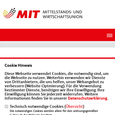
Cookie Hinweis
IMPRESSUM
DATENSCHUTZ
KONTAKT
Diese Webseite verwendet Cookies, die notwendig sind, um
die Webseite zu nutzen. Weiterhin verwenden wir Dienste
MIT Baden-Württemberg
von Drittanbietern, die uns helfen, unser Webangebot zu
verbessern (Website-Optmierung). Für die Verwendung
bestimmter Dienste, benötigen wir Ihre Einwilligung. Ihre
Einwilligung können Sie jederzeit widerrufen. Weitere
Mittelstands- und Wirtschaftsunion (MIT)
Informationen finden Sie in unserer
Datenschutzerklärung
.
Technisch notwendige Cookies (
Übersicht
)
@2026 MIT Südbaden
Realisation: Sharkness Media GmbH
Die notwendigen Cookies werden allein für den ordnungsgemäßen
Alle Rechte vorbehalten.
& Co. KG