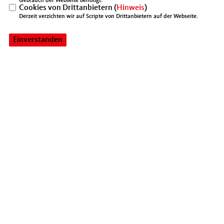
Gebrauch der Webseite benötigt.
Cookies von Drittanbietern (
Hinweis
)
Mittelstands- und Wirtschaftsunion (MIT)
Derzeit verzichten wir auf Scripte von Drittanbietern auf der Webseite.
@2026 MIT Südbaden
Realisation: Sharkness Media GmbH
Einverstanden
Alle Rechte vorbehalten.
& Co. KG